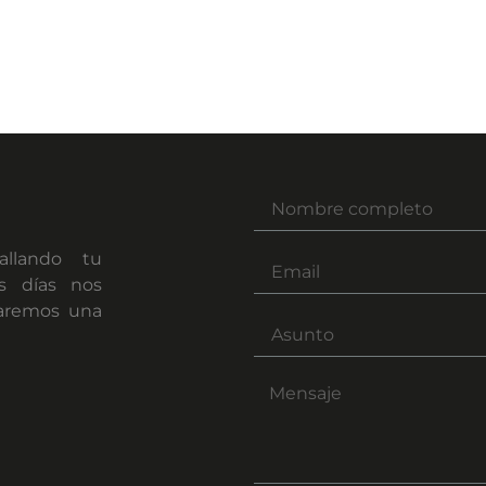
allando tu
os días nos
daremos una