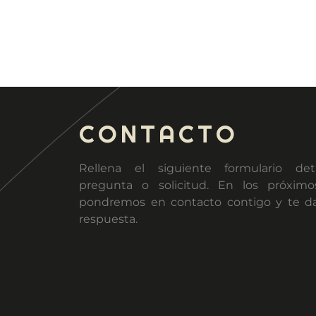
CONTACTO
Rellena el siguiente formulario det
pregunta o solicitud. En los próxim
pondremos en contacto contigo y te 
respuesta.